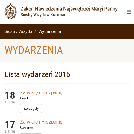
Siostry Wizytki
Wydarzenia
WYDARZENIA
Lista wydarzeń 2016
18
Za wiarę i Hiszpanię
Piątek
LIS, 16
Szczegóły
17
Za wiarę i Hiszpanię
Czwartek
LIS, 16