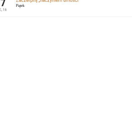
17
Zaczerpnij „naczyniem ufności”
Piątek
, 16