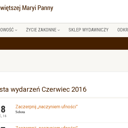
HOWOŚĆ
ŻYCIE ZAKONNE
SKLEP WYDAWNICZY
ODKR
ista wydarzeń Czerwiec 2016
18
Zaczerpnij „naczyniem ufności”
Sobota
, 16